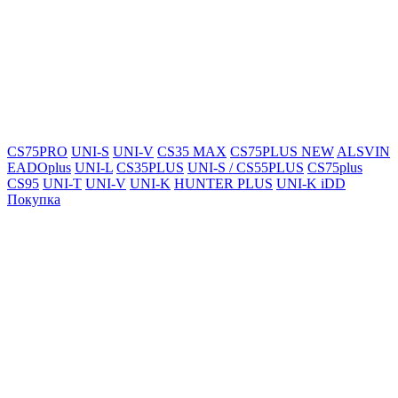
CS75PRO
UNI-S
UNI-V
CS35 MAX
CS75PLUS NEW
ALSVIN
EADOplus
UNI-L
CS35PLUS
UNI-S / CS55PLUS
CS75plus
CS95
UNI-T
UNI-V
UNI-K
HUNTER PLUS
UNI-K iDD
Покупка