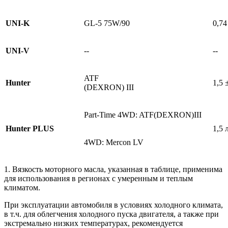
UNI-K
GL-5 75W/90
0,74
UNI-V
--
--
ATF
Hunter
1,5 
(DEXRON) III
Part-Time 4WD: ATF(DEXRON)III
Hunter PLUS
1,5 
4WD: Mercon LV
1. Вязкость моторного масла, указанная в таблице, применима
для использования в регионах с умеренным и теплым
климатом.
При эксплуатации автомобиля в условиях холодного климата,
в т.ч. для облегчения холодного пуска двигателя, а также при
экстремально низких температурах, рекомендуется