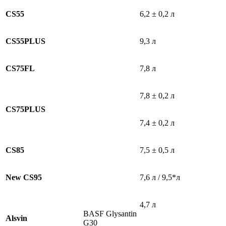
CS55
6,2 ± 0,2 л
CS55PLUS
9,3 л
CS75FL
7,8 л
7,8 ± 0,2 л
CS75PLUS
7,4 ± 0,2 л
CS85
7,5 ± 0,5 л
New CS95
7,6 л / 9,5*л
4,7 л
BASF Glysantin
Alsvin
G30