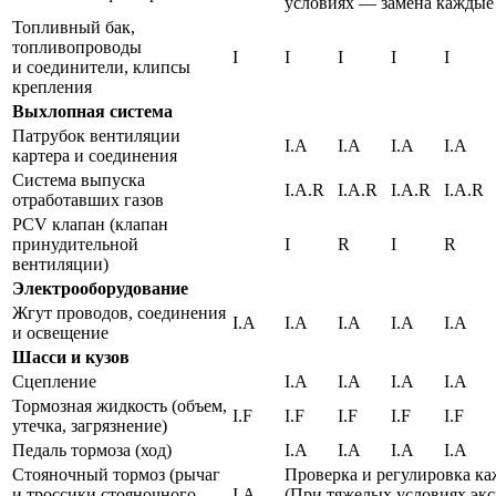
условиях — замена каждые 
Топливный бак,
топливопроводы
I
I
I
I
I
и соединители, клипсы
крепления
Выхлопная система
Патрубок вентиляции
I.A
I.A
I.A
I.A
картера и соединения
Система выпуска
I.A.R
I.A.R
I.A.R
I.A.R
отработавших газов
PCV клапан (клапан
принудительной
I
R
I
R
вентиляции)
Электрооборудование
Жгут проводов, соединения
I.A
I.A
I.A
I.A
I.A
и освещение
Шасси и кузов
Сцепление
I.A
I.A
I.A
I.A
Тормозная жидкость (объем,
I.F
I.F
I.F
I.F
I.F
утечка, загрязнение)
Педаль тормоза (ход)
I.A
I.A
I.A
I.A
Стояночный тормоз (рычаг
Проверка и регулировка ка
и троссики стояночного
I.A
(При тяжелых условиях эк