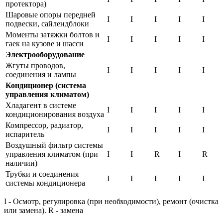
протектора)
Шаровые опоры передней
I
I
I
I
I
подвески, сайлендблоки
Моменты затяжки болтов и
I
I
I
I
I
гаек на кузове и шасси
Электрооборудование
Жгуты проводов,
I
I
I
I
I
соединения и лампы
Кондиционер (система
управления климатом)
Хладагент в системе
I
I
I
I
I
кондиционирования воздуха
Компрессор, радиатор,
I
I
I
I
I
испаритель
Воздушный фильтр системы
управления климатом (при
I
I
R
I
R
наличии)
Трубки и соединения
I
I
I
I
I
системы кондиционера
I - Осмотр, регулировка (при необходимости), ремонт (очистка
или замена). R - замена