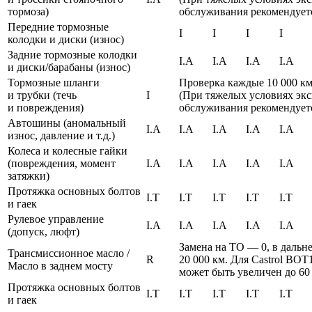
тормоза)
обслуживания рекомендуетс
Передние тормозные
I
I
I
I
колодки и диски (износ)
Задние тормозные колодки
I.A
I.A
I.A
I.A
и диски/барабаны (износ)
Тормозные шланги
Проверка каждые 10 000 к
и трубки (течь
I
(При тяжелых условиях эк
и повреждения)
обслуживания рекомендуетс
Автошины (аномальный
I.A
I.A
I.A
I.A
I.A
износ, давление и т.д.)
Колеса и колесные гайки
(повреждения, момент
I.A
I.A
I.A
I.A
I.A
затяжки)
Протяжка основных болтов
I.T
I.T
I.T
I.T
I.T
и гаек
Рулевое управление
I.A
I.A
I.A
I.A
I.A
(допуск, люфт)
Замена на ТО — 0, в даль
Трансмиссионное масло /
R
20 000 км. Для Castrol BO
Масло в заднем мосту
может быть увеличен до 60
Протяжка основных болтов
I.T
I.T
I.T
I.T
I.T
и гаек