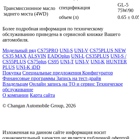
GL-5
спецификация
Трансмиссионное масло
75W/90
заднего моста (4WD)
объем (л)
0.65 ± 0.0
Более подробная информация по техническому
обслуживанию приведена в сервисной книжке Вашего
автомобиля.
Модельный ряд
CS75PRO
UNI-S
UNI-V
CS75PLUS NEW
CS35 MAX
ALSVIN
EADOplus
UNI-L
CS35PLUS
UNI-S /
CS55PLUS
CS75plus
CS95
UNI-T
UNI-V
UNI-K
HUNTER
PLUS
UNI-K iDD
Покупка
Специальные предложения
Конфигуратор
Финансовые программы
Запись на тест-драйв
Владельцам
Онлайн запись на ТО и сервис
Техническое
обслуживание
О компании
Карта сайта
© Changan Automobile Group, 2026
Изложенная на данном сайте информация носит
ознакомительный характер не является публичной офертой,