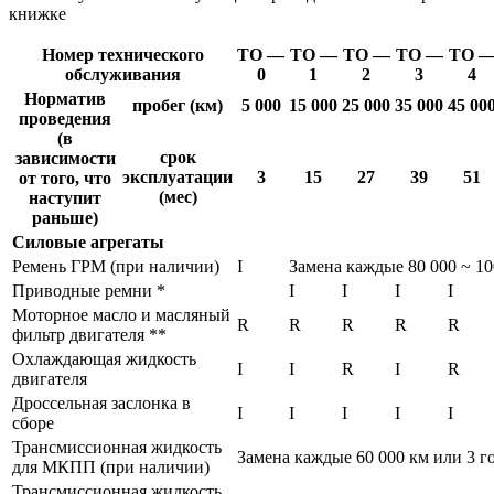
книжке
Номер технического
ТО —
ТО —
ТО —
ТО —
ТО 
обслуживания
0
1
2
3
4
Норматив
пробег (км)
5 000
15 000
25 000
35 000
45 00
проведения
(в
срок
зависимости
эксплуатации
3
15
27
39
51
от того, что
(мес)
наступит
раньше)
Силовые агрегаты
Ремень ГРМ (при наличии)
I
Замена каждые 80 000 ~ 10
Приводные ремни *
I
I
I
I
Моторное масло и масляный
R
R
R
R
R
фильтр двигателя **
Охлаждающая жидкость
I
I
R
I
R
двигателя
Дроссельная заслонка в
I
I
I
I
I
сборе
Трансмиссионная жидкость
Замена каждые 60 000 км или 3 го
для МКПП (при наличии)
Трансмиссионная жидкость