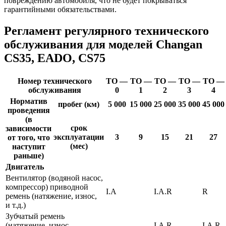
повреждению автомобиля, что не будет покрываться
гарантийными обязательствами.
Регламент регулярного технического
обслуживания для моделей Changan
CS35, EADO, CS75
Номер технического
ТО —
ТО —
ТО —
ТО —
ТО —
обслуживания
0
1
2
3
4
Норматив
пробег (км)
5 000
15 000
25 000
35 000
45 000
проведения
(в
срок
зависимости
эксплуатации
3
9
15
21
27
от того, что
(мес)
наступит
раньше)
Двигатель
Вентилятор (водяной насос,
компрессор) приводной
I.A
I.A.R
R
ремень (натяжение, износ,
и т.д.)
Зубчатый ремень
(натяжение, износ,
I.A.R
I.A.R