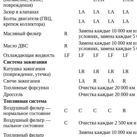
повреждения)
Зазор в клапанах
I.A
I.A
I.A
I.A
Болты двигателя (ГВЦ,
I.A
I.A
I.A
I.A
крепеж коллектора)
Замена каждые 10 000 км и
Масляный фильтр
R
условиях, замена каждые 5 
Замена каждые 10 000 км и
Масло ДВС
R
условиях, замена каждые 5 
Охлаждающая жидкость
I.F
I.F
I.F
I.F
I.F
Система зажигания
Катушка зажигания
I.R
I.R
I.R
I.R
(повреждение, утечка)
Свечи зажигания
I.A
R
I.A
R
Топливные форсунки
Очистка каждые 20 000 км
Дроссель
Очистка каждые 20 000 км
Топливная система
Воздушный фильтр —
C
C
C
C
R
нормальное состояние
Воздушный фильтр —
C
Очистка каждые 2 500 км и
пыльное состояние
Замена каждые 10 000 км и
Топливный фильтр