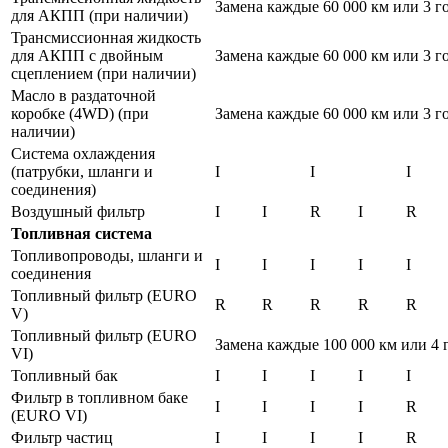
Замена каждые 60 000 км или 3 го
для АКПП (при наличии)
Трансмиссионная жидкость
для АКПП с двойным
Замена каждые 60 000 км или 3 го
сцеплением (при наличии)
Масло в раздаточной
коробке (4WD) (при
Замена каждые 60 000 км или 3 го
наличии)
Система охлаждения
(патрубки, шланги и
I
I
I
соединения)
Воздушный фильтр
I
I
R
I
R
Топливная система
Топливопроводы, шланги и
I
I
I
I
I
соединения
Топливный фильтр (EURO
R
R
R
R
R
V)
Топливный фильтр (EURO
Замена каждые 100 000 км или 4 
VI)
Топливный бак
I
I
I
I
I
Фильтр в топливном баке
I
I
I
I
R
(EURO VI)
Фильтр частиц
I
I
I
I
R