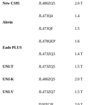
New CS95
JL486ZQ5
2.0 T
JL473Q4
1.4
Alsvin
JL473QF
1.5
JL478QEP
1.6
Eado PLUS
JL473ZQ3
1.4 T
UNI-T
JL473ZQ5
1.5 T
UNI-K
JL486ZQ5
2.0 T
UNI-V
JL473ZQ7
1.5 T
D20TCIE
2.0 T