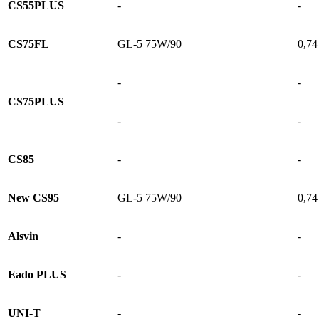
CS55PLUS
-
-
CS75FL
GL-5 75W/90
0,74
-
-
CS75PLUS
-
-
CS85
-
-
New CS95
GL-5 75W/90
0,74
Alsvin
-
-
Eado PLUS
-
-
UNI-T
-
-