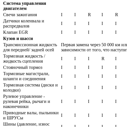
Система управления
двигателем
Свечи зажигания
I
I
R
I
R
Датчики коленвала и
I
I
I
I
I
распредвалов
Клапан EGR
I
I
I
I
I
Кузов и шасси
Трансмиссионная жидкость
Первая замена через 50 000 км или
для передней/ задней осей
зависимости от того, что наступи
Тормозная жидкость /
I
I
I
R
I
жидкость сцепления
Стояночный тормоз
I
I
I
I
I
Тормозные магистрали,
I
I
I
I
I
шланги и соединения
Тормозная система (диски и
I
I
I
I
I
колодки)
Рулевое управление -
рулевая рейка, рычаги и
I
I
I
I
I
наконечники
Приводные валы, пыльники
I
I
I
I
I
и ШРУСы
Шины (давление, износ
I
I
I
I
I