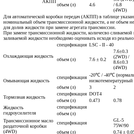
АКПП
объем (л)
4.6
/ 6.8
(4WD)
Для автоматической коробки передач (АКПП) в таблице указан
номинальный объем трансмиссионной жидкости, а не объем н
для долив жидкости при замене агрегата трансмиссии.
При замене трансмиссионной жидкости, количесво сливаемой 
заливаемой жидкости необходимо оценивать исходя из реально
спецификация
LSC - II - 40
7.6±0.3
Охлаждающая жидкость
(2WD) /
объем (л)
7.6 ± 0.2
8.6±0.3
(4WD)
-20℃ / -40℃ (нормал
спецификация
Омывающая жидкость
низкотемпературный
объем (л)
3
2
спецификация
DOT4
Тормозная жидкость
объем (л)
0.473
0.78
спецификация
Жидкость
гидроусилителя
объем (л)
GL-5
Трансмиссионное масло
спецификация
75W/90
раздаточной коробки
(4WD)
объем (л)
0.74 ± 0.0