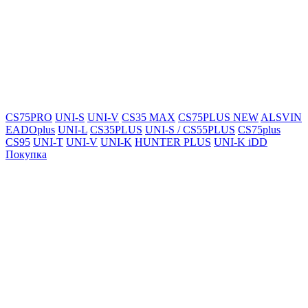
CS75PRO
UNI-S
UNI-V
CS35 MAX
CS75PLUS NEW
ALSVIN
EADOplus
UNI-L
CS35PLUS
UNI-S / CS55PLUS
CS75plus
CS95
UNI-T
UNI-V
UNI-K
HUNTER PLUS
UNI-K iDD
Покупка