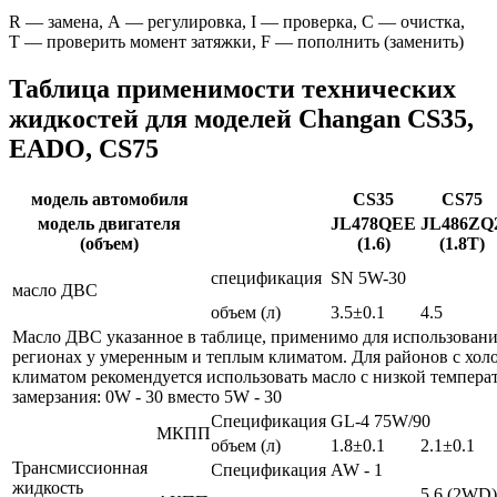
R — замена, A — регулировка, I — проверка, C — очистка,
T — проверить момент затяжки, F — пополнить (заменить)
Таблица применимости технических
жидкостей для моделей Changan CS35,
EADO, CS75
модель автомобиля
CS35
CS75
модель двигателя
JL478QEE
JL486ZQ
(объем)
(1.6)
(1.8Т)
спецификация
SN 5W-30
масло ДВС
объем (л)
3.5±0.1
4.5
Масло ДВС указанное в таблице, применимо для использовани
регионах у умеренным и теплым климатом. Для районов с хо
климатом рекомендуется использовать масло с низкой темпера
замерзания: 0W - 30 вместо 5W - 30
Спецификация
GL-4 75W/90
МКПП
объем (л)
1.8±0.1
2.1±0.1
Трансмиссионная
Спецификация
AW - 1
жидкость
5.6 (2WD)