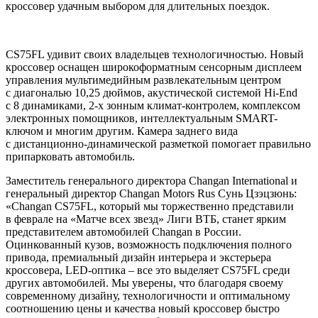
кроссовер удачным выбором для длительных поездок.
CS75FL удивит своих владельцев технологичностью. Новый
кроссовер оснащен широкоформатным сенсорным дисплеем
управления мультимедийным развлекательным центром
с диагональю 10,25 дюймов, акустической системой Hi-End
с 8 динамиками, 2-х зонным климат-контролем, комплексом
электронных помощников, интеллектуальным SMART-
ключом и многим другим. Камера заднего вида
с дистанционно-динамической разметкой помогает правильно
припарковать автомобиль.
Заместитель генерального директора Changan International и
генеральный директор Changan Motors Rus Сунь Цзэцзюнь:
«Changan CS75FL, который мы торжественно представили
в феврале на «Матче всех звезд» Лиги ВТБ, станет ярким
представителем автомобилей Changan в России.
Оцинкованный кузов, возможность подключения полного
привода, премиальный дизайн интерьера и экстерьера
кроссовера, LED-оптика – все это выделяет CS75FL среди
других автомобилей. Мы уверены, что благодаря своему
современному дизайну, технологичности и оптимальному
соотношению цены и качества новый кроссовер быстро