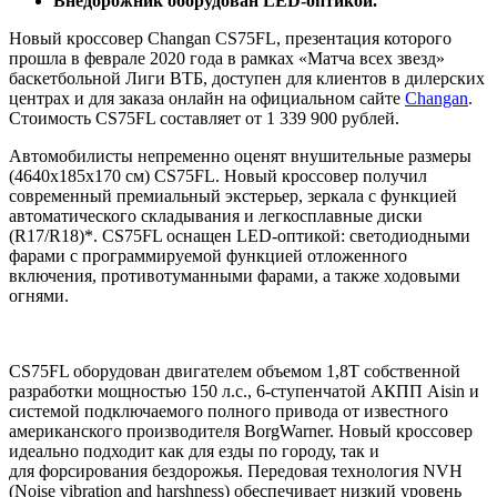
Внедорожник оборудован LED-оптикой.
Новый кроссовер Changan CS75FL, презентация которого
прошла в феврале 2020 года в рамках «Матча всех звезд»
баскетбольной Лиги ВТБ, доступен для клиентов в дилерских
центрах и для заказа онлайн на официальном сайте
Changan
.
Стоимость CS75FL составляет от 1 339 900 рублей.
Автомобилисты непременно оценят внушительные размеры
(4640х185х170 см) CS75FL. Новый кроссовер получил
современный премиальный экстерьер, зеркала с функцией
автоматического складывания и легкосплавные диски
(R17/R18)*. CS75FL оснащен LED-оптикой: светодиодными
фарами с программируемой функцией отложенного
включения, противотуманными фарами, а также ходовыми
огнями.
CS75FL оборудован двигателем объемом 1,8T собственной
разработки мощностью 150 л.с., 6-ступенчатой АКПП Aisin и
системой подключаемого полного привода от известного
американского производителя BorgWarner. Новый кроссовер
идеально подходит как для езды по городу, так и
для форсирования бездорожья. Передовая технология NVH
(Noise vibration and harshness) обеспечивает низкий уровень