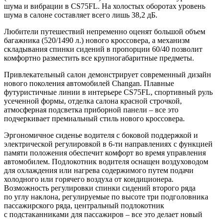
шума и вибрации в CS75FL. На холостых оборотах уровень
шума в салоне составляет всего лишь 38,2 дБ.
Любители путешествий непременно оценят большой объем
багажника (520/1490 л.) нового кроссовера, а механизм
складывания спинки сидений в пропорции 60/40 позволит
комфортно разместить все крупногабаритные предметы.
Привлекательный салон демонстрирует современный дизайн
нового поколения автомобилей Changan. Плавные
футуристичные линии в интерьере CS75FL, спортивный руль
усеченной формы, отделка салона красной строчкой,
атмосферная подсветка приборной панели – все это
подчеркивает премиальный стиль нового кроссовера.
Эргономичное сиденье водителя с боковой поддержкой и
электрической регулировкой в 6-ти направлениях с функцией
памяти положения обеспечит комфорт во время управления
автомобилем. Подлокотник водителя оснащен воздуховодом
для охлаждения или нагрева содержимого путем подачи
холодного или горячего воздуха от кондиционера.
Возможность регулировки спинки сидений второго ряда
по углу наклона, регулируемые по высоте три подголовника
пассажирского ряда, центральный подлокотник
с подстаканниками для пассажиров – все это делает новый