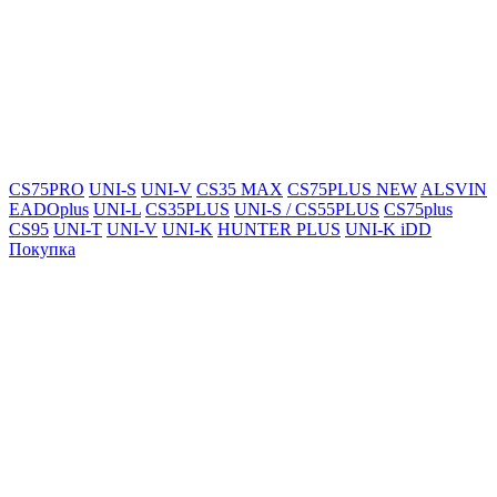
CS75PRO
UNI-S
UNI-V
CS35 MAX
CS75PLUS NEW
ALSVIN
EADOplus
UNI-L
CS35PLUS
UNI-S / CS55PLUS
CS75plus
CS95
UNI-T
UNI-V
UNI-K
HUNTER PLUS
UNI-K iDD
Покупка