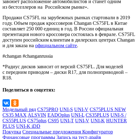
завоюет расположение автомобилистов и станет одним
из бестселлеров на Российском рынке».
Продажи CS75FL на зарубежных рынках стартовали в 2019
году. Объем продаж кроссоверов Changan CS75FL в Китае
составляет 250 000 единиц в год. В России официальная
презентация нового кроссовера состоялась в феврале. CS75FL
доступен российским клиентам в дилерских центрах Changan
и для заказа на
официальном сайте
.
#changan #changanrussia
*Радиус дисков зависит от версий CS75FL. Для моделей
с передним приводом – диски R17, для полноприводной –
R18.
Поделиться в соцсетях:
Модельный ряд
CS75PRO
UNI-S
UNI-V
CS75PLUS NEW
CS35 MAX
ALSVIN
EADOplus
UNI-L
CS35PLUS
UNI-S /
CS55PLUS
CS75plus
CS95
UNI-T
UNI-V
UNI-K
HUNTER
PLUS
UNI-K iDD
Покупка
Специальные предложения
Конфигуратор
Финансовые программы
Запись на тест-драйв